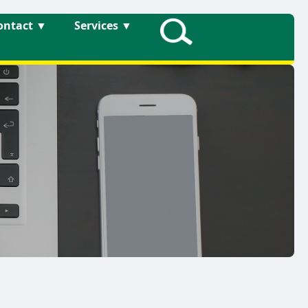
ontact
▼
Services
▼