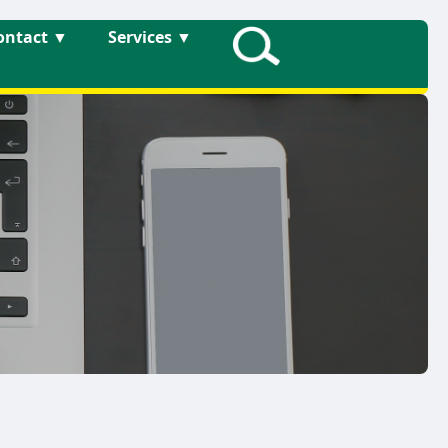
ontact
▼
Services
▼