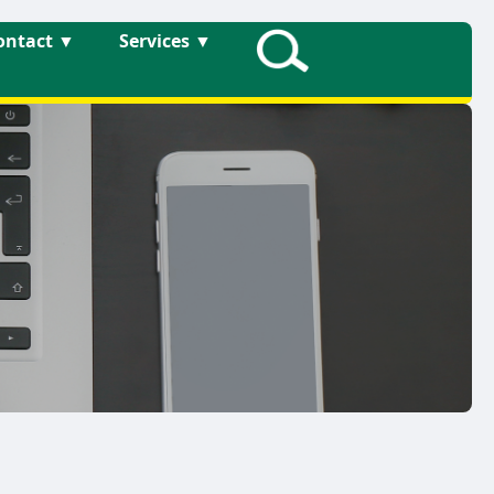
ontact
▼
Services
▼