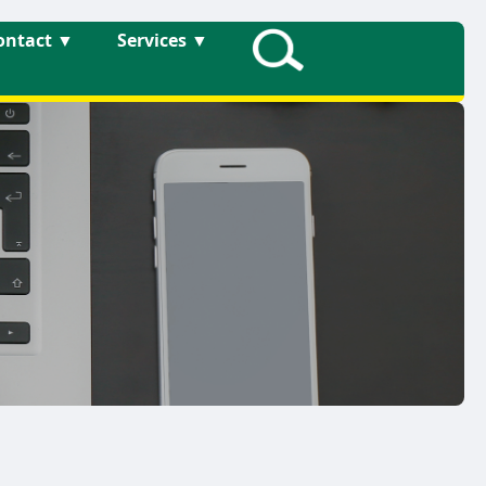
ontact
▼
Services
▼