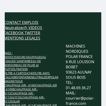
CONTACT
EMPLOIS
Neutralizer.fr
VIDEOS
FACEBOOK
TWITTER
MENTIONS LEGALES
MACHINES
NORDIQUES
TAGS :
POLAR FRANCE
ADOUCISSEUR
CHAUFFAGE
EAU
CHAUDE SANITAIRE
EAU DE
6 RUE LOUISON
BOISSON
EAU DE PLUIE et
BOBET
PUITS
FILTRATION
93623 AULNAY
FILTRE A CARTOUCHE
FILTRE ANTI-
SOUS BOIS
CALCAIRE
FONTAINE
NEUTRALIZER
POLAR
MAGNETIQUE
TEL:
CHAUFFAGE AIR - A100
CHAUFFAGE AIR
01.48.69.36.27
- A100B
CHAUFFAGE AIR -
MAIL:
A112
CHAUFFAGE AIR -
A112GLYCOL
CHAUFFAGE AIR -
courrier@polar-
A112SOLAR
france.com
CHAUFFAGE AIR - A114
CHAUFFAGE AIR