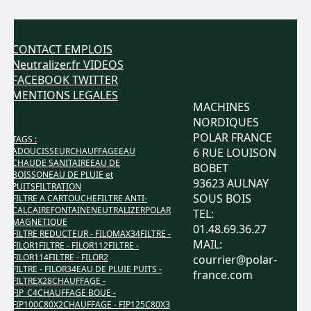
CONTACT
EMPLOIS
Neutralizer.fr
VIDEOS
FACEBOOK
TWITTER
MENTIONS LEGALES
MACHINES
NORDIQUES
POLAR FRANCE
TAGS :
ADOUCISSEUR
CHAUFFAGE
EAU
6 RUE LOUISON
CHAUDE SANITAIRE
EAU DE
BOBET
BOISSON
EAU DE PLUIE et
93623 AULNAY
PUITS
FILTRATION
SOUS BOIS
FILTRE A CARTOUCHE
FILTRE ANTI-
CALCAIRE
FONTAINE
NEUTRALIZER
POLAR
TEL:
MAGNETIQUE
01.48.69.36.27
FILTRE REDUCTEUR - FILOMAX34
FILTRE -
MAIL:
FILOR1
FILTRE - FILOR112
FILTRE -
FILOR114
FILTRE - FILOR2
courrier@polar-
FILTRE - FILOR34
EAU DE PLUIE PUITS -
france.com
FILTREX28
CHAUFFAGE -
FIP_C4
CHAUFFAGE BOUE -
FIP100C80X2
CHAUFFAGE - FIP125C80X3