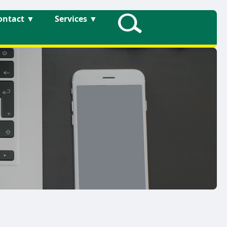
ontact
▼
Services
▼