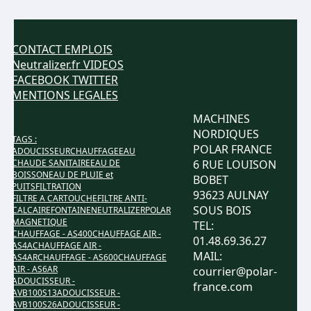
CONTACT
EMPLOIS
Neutralizer.fr
VIDEOS
FACEBOOK
TWITTER
MENTIONS LEGALES
MACHINES
NORDIQUES
TAGS :
POLAR FRANCE
ADOUCISSEUR
CHAUFFAGE
EAU
CHAUDE SANITAIRE
EAU DE
6 RUE LOUISON
BOISSON
EAU DE PLUIE et
BOBET
PUITS
FILTRATION
93623 AULNAY
FILTRE A CARTOUCHE
FILTRE ANTI-
SOUS BOIS
CALCAIRE
FONTAINE
NEUTRALIZER
POLAR
MAGNETIQUE
TEL:
CHAUFFAGE - AS400
CHAUFFAGE AIR -
01.48.69.36.27
AS4A
CHAUFFAGE AIR -
MAIL:
AS4AR
CHAUFFAGE - AS600
CHAUFFAGE
AIR - AS6AR
courrier@polar-
ADOUCISSEUR -
france.com
AVB100S13
ADOUCISSEUR -
AVB100S26
ADOUCISSEUR -