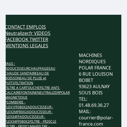
CONTACT
EMPLOIS
Neutralizer.fr
VIDEOS
FACEBOOK
TWITTER
MENTIONS LEGALES
MACHINES
NORDIQUES
TAGS :
POLAR FRANCE
ADOUCISSEUR
CHAUFFAGE
EAU
CHAUDE SANITAIRE
EAU DE
6 RUE LOUISON
BOISSON
EAU DE PLUIE et
BOBET
PUITS
FILTRATION
93623 AULNAY
FILTRE A CARTOUCHE
FILTRE ANTI-
SOUS BOIS
CALCAIRE
FONTAINE
NEUTRALIZER
POLAR
MAGNETIQUE
TEL:
PLOMBERIE -
01.48.69.36.27
FLEX1FF080X2
ADOUCISSEUR -
MAIL:
FLEX2MF80X2
ADOUCISSEUR -
FLEX34FF
ADOUCISSEUR -
courrier@polar-
FLEX34FF080X2
FILTRE - FR20CLE
france.com
FILTRE - FR20CLMAX
FILTRE -