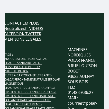
CONTACT
EMPLOIS
Neutralizer.fr
VIDEOS
FACEBOOK
TWITTER
MENTIONS LEGALES
MACHINES
NORDIQUES
TAGS :
ADOUCISSEUR
CHAUFFAGE
EAU
POLAR FRANCE
CHAUDE SANITAIRE
EAU DE
6 RUE LOUISON
BOISSON
EAU DE PLUIE et
BOBET
PUITS
FILTRATION
FILTRE A CARTOUCHE
FILTRE ANTI-
93623 AULNAY
CALCAIRE
FONTAINE
NEUTRALIZER
POLAR
SOUS BOIS
MAGNETIQUE
TEL:
CHAUFFAGE - CCLEANB5
CHAUFFAGE
TRAITEMENT - CCLEANB9
CHAUFFAGE
01.48.69.36.27
TRAITEMENT - CCLEANI
CHAUFFAGE -
MAIL:
CCLEANI1
CHAUFFAGE - CCLEANI5
courrier@polar-
CHAUFFAGE TRAITEMENT -
france.com
CCLEANI9
CHAUFFAGE TRAITEMENT -