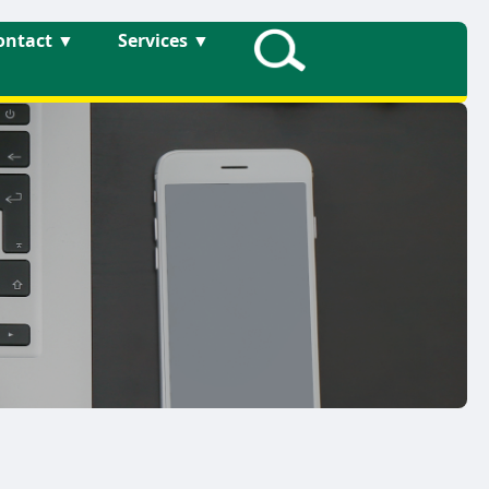
ontact
▼
Services
▼