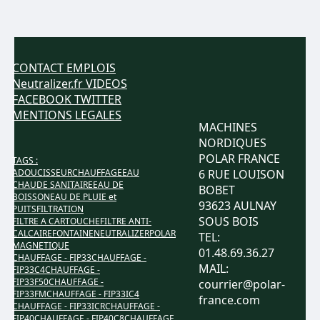
CONTACT
EMPLOIS
Neutralizer.fr
VIDEOS
FACEBOOK
TWITTER
MENTIONS LEGALES
MACHINES
NORDIQUES
POLAR FRANCE
TAGS :
ADOUCISSEUR
CHAUFFAGE
EAU
6 RUE LOUISON
CHAUDE SANITAIRE
EAU DE
BOBET
BOISSON
EAU DE PLUIE et
93623 AULNAY
PUITS
FILTRATION
SOUS BOIS
FILTRE A CARTOUCHE
FILTRE ANTI-
CALCAIRE
FONTAINE
NEUTRALIZER
POLAR
TEL:
MAGNETIQUE
01.48.69.36.27
CHAUFFAGE - FIP33
CHAUFFAGE -
MAIL:
FIP33C4
CHAUFFAGE -
FIP33F50
CHAUFFAGE -
courrier@polar-
FIP33FM
CHAUFFAGE - FIP33IC4
france.com
CHAUFFAGE - FIP33ICR
CHAUFFAGE -
FIP40
CHAUFFAGE - FIP40C8
CHAUFFAGE