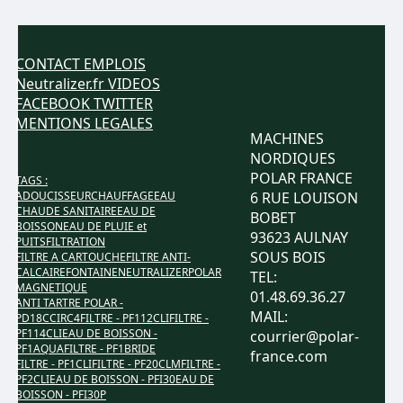
CONTACT
EMPLOIS
Neutralizer.fr
VIDEOS
FACEBOOK
TWITTER
MENTIONS LEGALES
MACHINES
NORDIQUES
POLAR FRANCE
TAGS :
ADOUCISSEUR
CHAUFFAGE
EAU
6 RUE LOUISON
CHAUDE SANITAIRE
EAU DE
BOBET
BOISSON
EAU DE PLUIE et
93623 AULNAY
PUITS
FILTRATION
SOUS BOIS
FILTRE A CARTOUCHE
FILTRE ANTI-
CALCAIRE
FONTAINE
NEUTRALIZER
POLAR
TEL:
MAGNETIQUE
01.48.69.36.27
ANTI TARTRE POLAR -
MAIL:
PD18CCIRC4
FILTRE - PF112CLI
FILTRE -
PF114CLI
EAU DE BOISSON -
courrier@polar-
PF1AQUA
FILTRE - PF1BRIDE
france.com
FILTRE - PF1CLI
FILTRE - PF20CLM
FILTRE -
PF2CLI
EAU DE BOISSON - PFI30
EAU DE
BOISSON - PFI30P