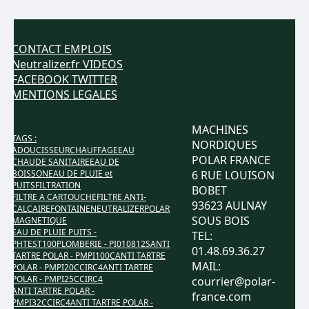
CONTACT
EMPLOIS
Neutralizer.fr
VIDEOS
FACEBOOK
TWITTER
MENTIONS LEGALES
MACHINES
TAGS :
NORDIQUES
ADOUCISSEUR
CHAUFFAGE
EAU
POLAR FRANCE
CHAUDE SANITAIRE
EAU DE
BOISSON
EAU DE PLUIE et
6 RUE LOUISON
PUITS
FILTRATION
BOBET
FILTRE A CARTOUCHE
FILTRE ANTI-
93623 AULNAY
CALCAIRE
FONTAINE
NEUTRALIZER
POLAR
SOUS BOIS
MAGNETIQUE
EAU DE PLUIE PUITS -
TEL:
PHTEST100
PLOMBERIE - PI010812S
ANTI
01.48.69.36.27
TARTRE POLAR - PMPI100C
ANTI TARTRE
MAIL:
POLAR - PMPI20CCIRC4
ANTI TARTRE
POLAR - PMPI25CCIRC4
courrier@polar-
ANTI TARTRE POLAR -
france.com
PMPI32CCIRC4
ANTI TARTRE POLAR -