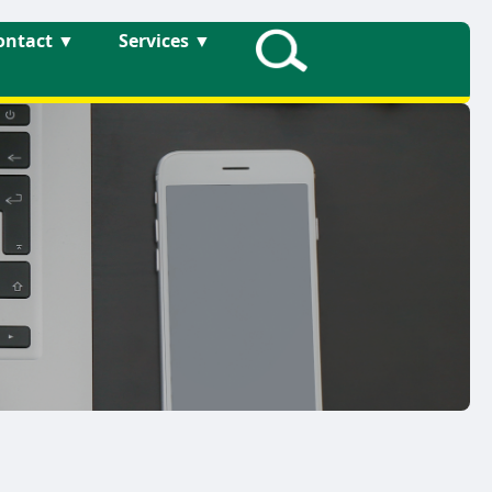
ontact
▼
Services
▼