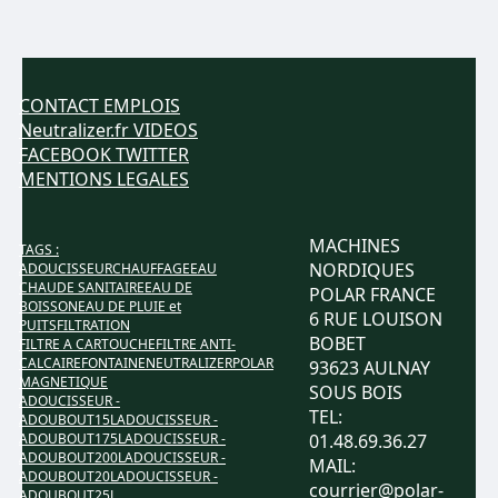
CONTACT
EMPLOIS
Neutralizer.fr
VIDEOS
FACEBOOK
TWITTER
MENTIONS LEGALES
MACHINES
TAGS :
NORDIQUES
ADOUCISSEUR
CHAUFFAGE
EAU
CHAUDE SANITAIRE
EAU DE
POLAR FRANCE
BOISSON
EAU DE PLUIE et
6 RUE LOUISON
PUITS
FILTRATION
BOBET
FILTRE A CARTOUCHE
FILTRE ANTI-
CALCAIRE
FONTAINE
NEUTRALIZER
POLAR
93623 AULNAY
MAGNETIQUE
SOUS BOIS
ADOUCISSEUR -
TEL:
ADOUBOUT15L
ADOUCISSEUR -
ADOUBOUT175L
ADOUCISSEUR -
01.48.69.36.27
ADOUBOUT200L
ADOUCISSEUR -
MAIL:
ADOUBOUT20L
ADOUCISSEUR -
courrier@polar-
ADOUBOUT25L