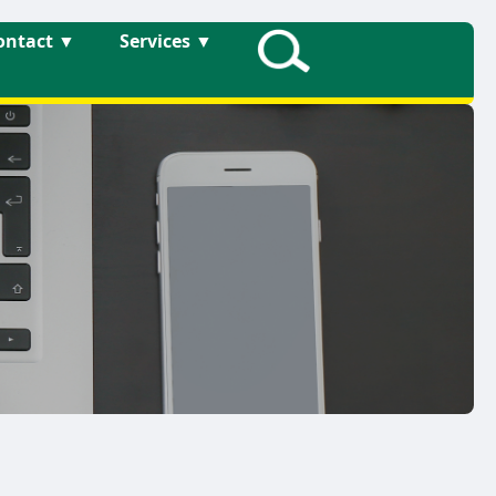
ontact
▼
Services
▼