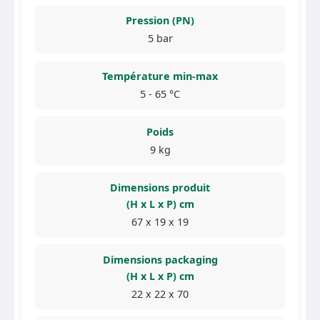
Pression (PN)
5 bar
Température min-max
5 - 65 °C
Poids
9 kg
Dimensions produit
(H x L x P) cm
67 x 19 x 19
Dimensions packaging
(H x L x P) cm
22 x 22 x 70